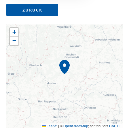
ZURÜCK
+
−
Leaflet
|
©
OpenStreetMap
; contributors
CARTO