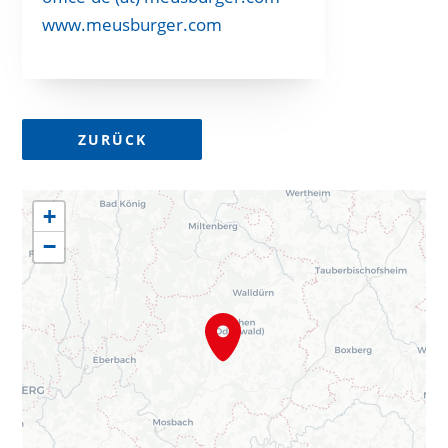
www.meusburger.com
ZURÜCK
+
−