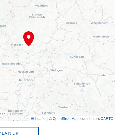
Leaflet
|
©
OpenStreetMap
; contributors
CARTO
PLANER