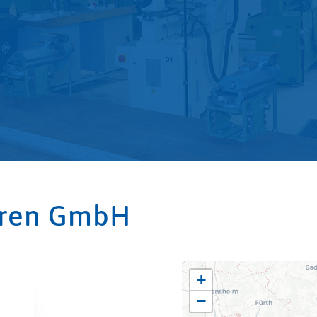
oren GmbH
+
−