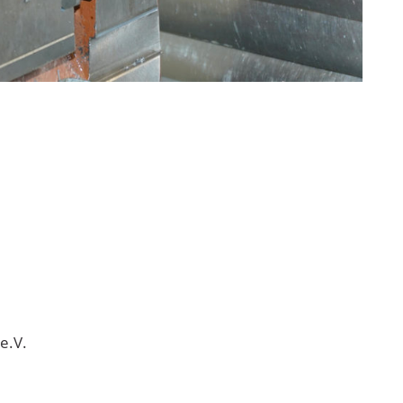
e
e.V.